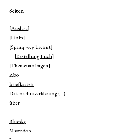
Seiten
[Auslese]
[Links]
[Springweg brennt]
[Bestellung Buch]
[Themenanfragen]
Abo
briefkasten
Datenschutzerklärung (…)
über
Bluesky
Mastodon