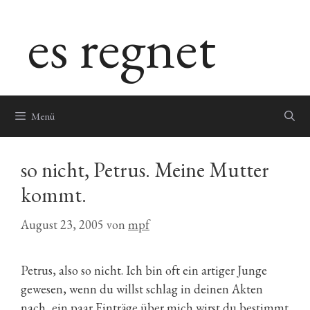
Zum
es regnet
Inhalt
springen
Menü
so nicht, Petrus. Meine Mutter
kommt.
August 23, 2005
von
mpf
Petrus, also so nicht. Ich bin oft ein artiger Junge
gewesen, wenn du willst schlag in deinen Akten
nach, ein paar Einträge über mich wirst du bestimmt