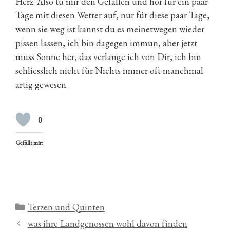
Herz. Also tu mir den Gefallen und hör für ein paar
Tage mit diesen Wetter auf, nur für diese paar Tage,
wenn sie weg ist kannst du es meinetwegen wieder
pissen lassen, ich bin dagegen immun, aber jetzt
muss Sonne her, das verlange ich von Dir, ich bin
schliesslich nicht für Nichts
immer
oft
manchmal
artig gewesen.
0
Gefällt mir:
Kategorien
Terzen und Quinten
was ihre Landgenossen wohl davon finden