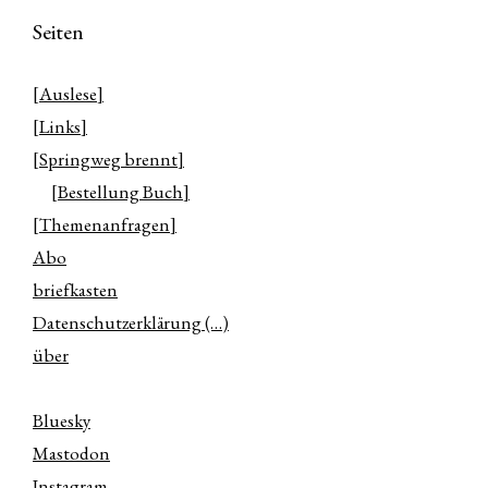
Seiten
[Auslese]
[Links]
[Springweg brennt]
[Bestellung Buch]
[Themenanfragen]
Abo
briefkasten
Datenschutzerklärung (…)
über
Bluesky
Mastodon
Instagram