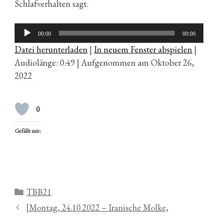
Schlafverhalten sagt.
Audio-
00:00
00:00
Player
Datei herunterladen
|
In neuem Fenster abspielen
|
Audiolänge: 0:49
|
Aufgenommen am Oktober 26,
2022
0
Gefällt mir:
Kategorien
TBB21
[Montag, 24.10.2022 – Iranische Molke,