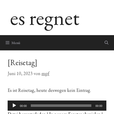
Zum
es regnet
Inhalt
springen
Menü
[Reisetag]
Juni 10, 2023
von
mpf
Es ist Reisetag, heute deswegen kein Eintrag.
Audio-
00:00
00:00
Player