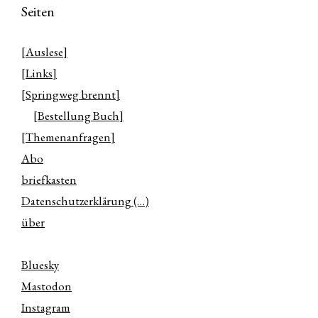
Seiten
[Auslese]
[Links]
[Springweg brennt]
[Bestellung Buch]
[Themenanfragen]
Abo
briefkasten
Datenschutzerklärung (…)
über
Bluesky
Mastodon
Instagram