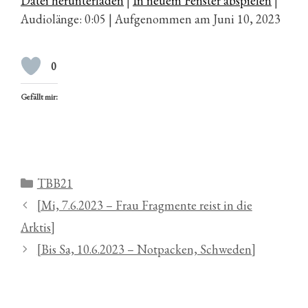
Datei herunterladen
|
In neuem Fenster abspielen
|
Audiolänge: 0:05
|
Aufgenommen am Juni 10, 2023
0
Gefällt mir:
Kategorien
TBB21
[Mi, 7.6.2023 – Frau Fragmente reist in die
Arktis]
[Bis Sa, 10.6.2023 – Notpacken, Schweden]