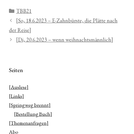
Kategorien
TBB21
[So, 18.6.2023 – E-Zahnbürste, die Plätte nach
der Reise]
[Di, 20.6.2023 – wenn weihnachtsmännlich]
Seiten
[Auslese]
[Links]
[Springweg brennt]
[Bestellung Buch]
[Themenanfragen]
Abo