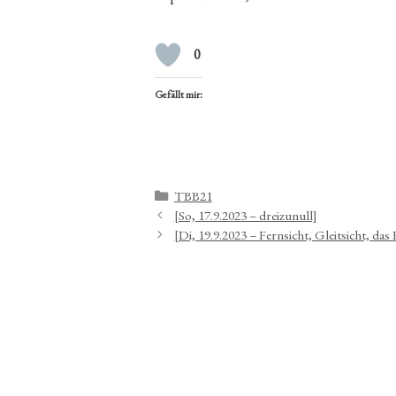
0
Gefällt mir:
Kategorien
TBB21
[So, 17.9.2023 – dreizunull]
[Di, 19.9.2023 – Fernsicht, Gleitsicht, das 