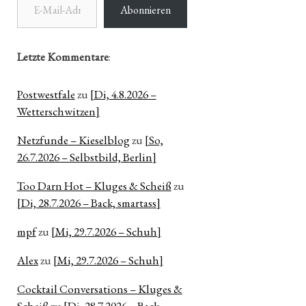
Abonnieren
e
Letzte Kommentare
:
Postwestfale
zu
[Di, 4.8.2026 –
Wetterschwitzen]
Netzfunde – Kieselblog
zu
[So,
26.7.2026 – Selbstbild, Berlin]
Too Darn Hot – Kluges & Scheiß
zu
[Di, 28.7.2026 – Back, smartass]
mpf
zu
[Mi, 29.7.2026 – Schuh]
Alex
zu
[Mi, 29.7.2026 – Schuh]
Cocktail Conversations – Kluges &