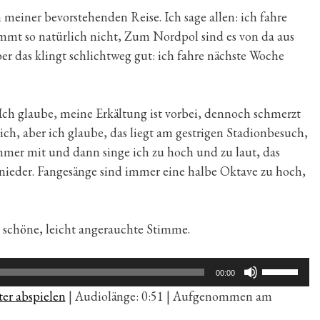
n meiner bevorstehenden Reise. Ich sage allen: ich fahre
mt so natürlich nicht, Zum Nordpol sind es von da aus
r das klingt schlichtweg gut: ich fahre nächste Woche
 Ich glaube, meine Erkältung ist vorbei, dennoch schmerzt
ich, aber ich glaube, das liegt am gestrigen Stadionbesuch,
immer mit und dann singe ich zu hoch und zu laut, das
nieder. Fangesänge sind immer eine halbe Oktave zu hoch,
 schöne, leicht angerauchte Stimme.
Pfeiltaste
00:00
Hoch/Run
er abspielen
|
Audiolänge: 0:51
|
Aufgenommen am
benutzen,