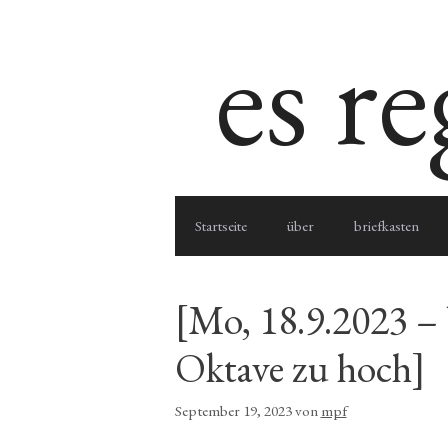
Zum
es r
Inhalt
springen
Startseite
über
briefkasten
[Mo, 18.9.2023 –
Oktave zu hoch]
September 19, 2023
von
mpf