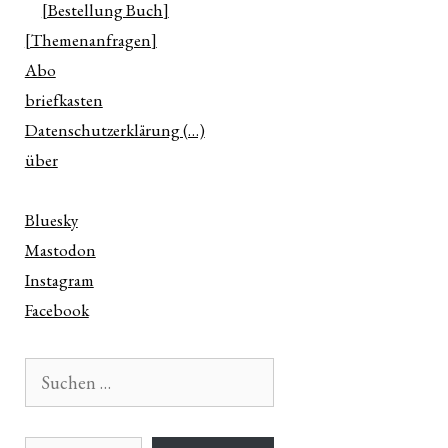
[Bestellung Buch]
[Themenanfragen]
Abo
briefkasten
Datenschutzerklärung (…)
über
Bluesky
Mastodon
Instagram
Facebook
Suchen
n
nach:
ter
E-Mail-Adresse