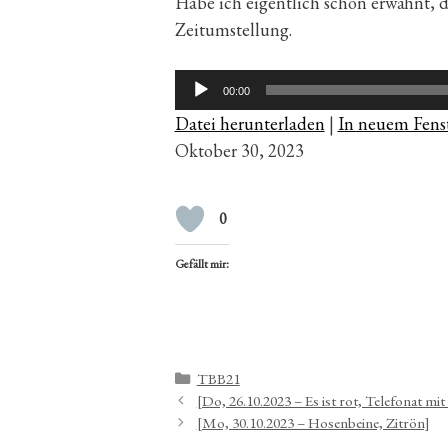
Habe ich eigentlich schon erwähnt, da
Zeitumstellung.
Audio-
00:00
Player
Datei herunterladen
|
In neuem Fenst
Oktober 30, 2023
0
Gefällt mir:
Kategorien
TBB21
[Do, 26.10.2023 – Es ist rot, Telefonat mit
[Mo, 30.10.2023 – Hosenbeine, Zitrön]