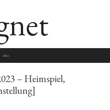
egnet
Abo
2023 – Heimspiel,
stellung]