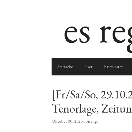
Zum
es r
Inhalt
springen
Startseite
über
briefkasten
[Fr/Sa/So, 29.10.
Tenorlage, Zeitum
Oktober 30, 2023
von
mpf