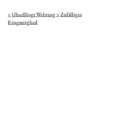
<
UberBlogr Webring
>
Zufälliges
Ringmitglied
n
ter
e