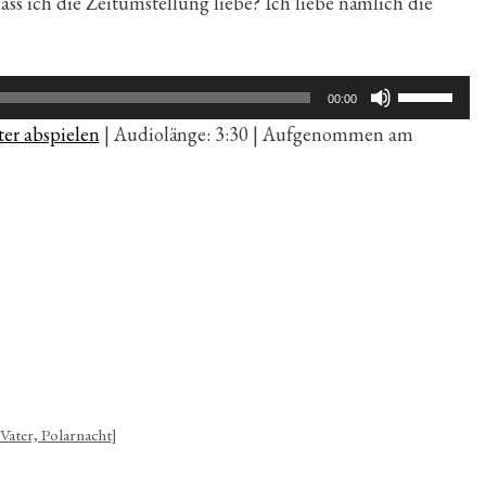
ss ich die Zeitumstellung liebe? Ich liebe nämlich die
Pfeiltaste
00:00
Hoch/Run
er abspielen
|
Audiolänge: 3:30
|
Aufgenommen am
benutzen,
um
die
Lautstärk
zu
regeln.
 Vater, Polarnacht]