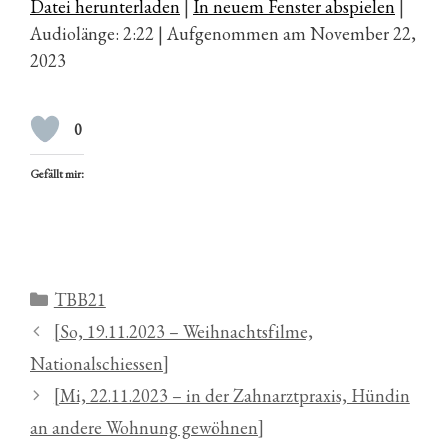
Datei herunterladen
|
In neuem Fenster abspielen
|
Audiolänge: 2:22
|
Aufgenommen am November 22,
2023
0
Gefällt mir:
Kategorien
TBB21
[So, 19.11.2023 – Weihnachtsfilme,
Nationalschiessen]
[Mi, 22.11.2023 – in der Zahnarztpraxis, Hündin
an andere Wohnung gewöhnen]