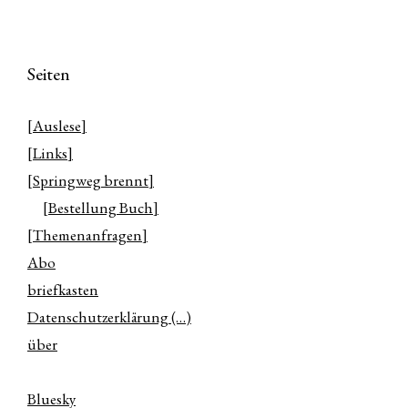
Seiten
[Auslese]
[Links]
[Springweg brennt]
[Bestellung Buch]
[Themenanfragen]
Abo
briefkasten
Datenschutzerklärung (…)
über
Bluesky