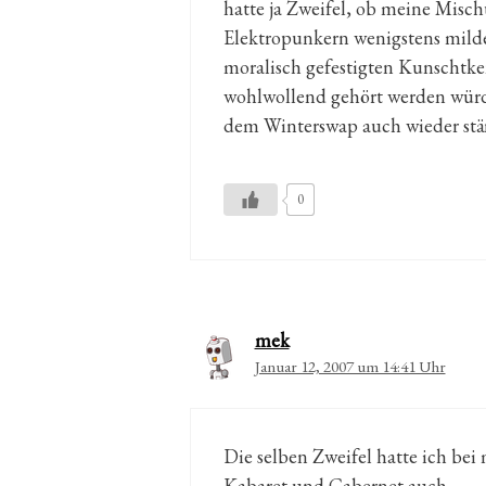
hatte ja Zweifel, ob meine Mis
Elektropunkern wenigstens milde
moralisch gefestigten Kunschtken
wohlwollend gehört werden würde.
dem Winterswap auch wieder stä
0
mek
Januar 12, 2007 um 14:41 Uhr
Die selben Zweifel hatte ich be
Kabaret und Cabernet auch.