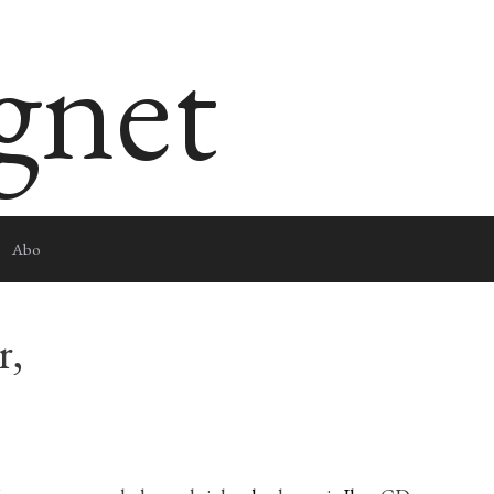
egnet
Abo
r,