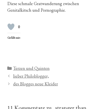
Diese schmale Gratwanderung zwischen
Genitalkitsch und Pornographie.
0
Gefällt mir:
Kategorien
Terzen und Quinten
lieber Philoblogger,
des Blogges neue Kleider
11 Kommentare zu „stranger than