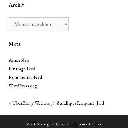
Archiv
Archiv
Meta
Anmelden
Eintrags-Feed
Kommentar-Feed
WordPress.org
<
UberBlogr Webring
>
Zufälliges Ringmitglied
© 2026 es regnet
• Erstellt mit
GeneratePress