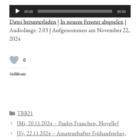
Audio-
00:00
00:00
Player
Datei herunterladen
|
In neuem Fenster abspielen
|
Audiolänge: 2:03
|
Aufgenommen am November 22,
2024
0
Gefällt mir:
Kategorien
TBB21
[Mi, 20.11.2024 – Paules Frauchen, Novelle]
[Fr, 22.11.2024 – Amateurhafter Frühaufsteher,