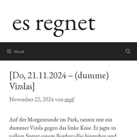
Zum
es regnet
Inhalt
springen
Menü
[Do, 21.11.2024 – (dumme)
Vizslas]
November 22, 2024
von
mpf
Auf der Morgenrunde im Park, rannte mir ein
dummer Vizsla gegen das linke Knie. Er jagte in
vollem Sprint einem Bordercollie hinterher und