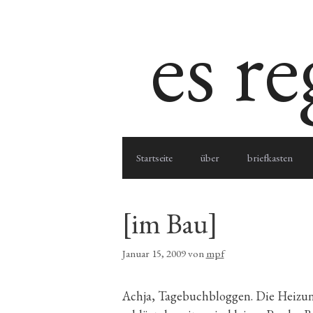
Zum
es r
Inhalt
springen
Startseite
über
briefkasten
[im Bau]
Januar 15, 2009
von
mpf
Achja, Tagebuchbloggen. Die Heizung 