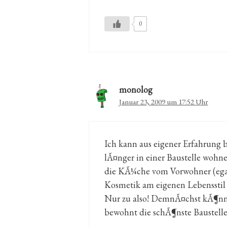
0
monolog
Januar 23, 2009 um 17:52 Uhr
Ich kann aus eigener Erfahrung b
lÃ¤nger in einer Baustelle wohne
die KÃ¼che vom Vorwohner (egal w
Kosmetik am eigenen Lebensstil 
Nur zu also! DemnÃ¤chst kÃ¶nnen
bewohnt die schÃ¶nste Baustelle