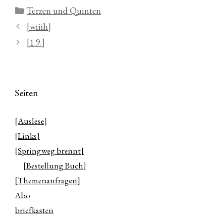
Kategorien
Terzen und Quinten
[wiiih]
[1.9.]
Seiten
[Auslese]
[Links]
[Springweg brennt]
[Bestellung Buch]
[Themenanfragen]
Abo
briefkasten