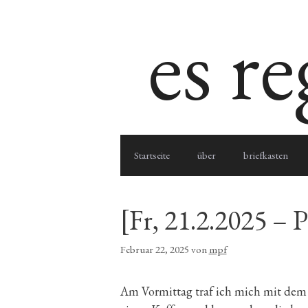
Zum
es r
Inhalt
springen
Startseite
über
briefkasten
[Fr, 21.2.2025 – 
Februar 22, 2025
von
mpf
Am Vormittag traf ich mich mit dem