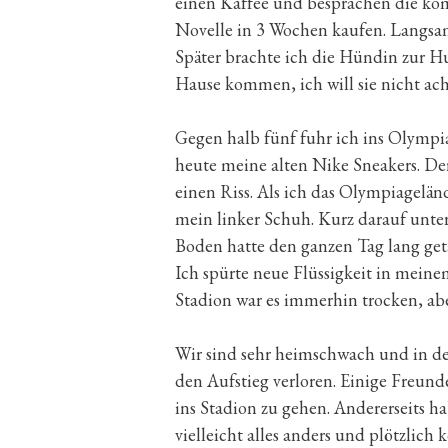
einen Kaffee und besprachen die kom
Novelle in 3 Wochen kaufen. Langsam
Später brachte ich die Hündin zur Hu
Hause kommen, ich will sie nicht ach
Gegen halb fünf fuhr ich ins Olympia
heute meine alten Nike Sneakers. Der
einen Riss. Als ich das Olympiageländ
mein linker Schuh. Kurz darauf unte
Boden hatte den ganzen Tag lang get
Ich spürte neue Flüssigkeit in meine
Stadion war es immerhin trocken, aber
Wir sind sehr heimschwach und in de
den Aufstieg verloren. Einige Freund
ins Stadion zu gehen. Andererseits h
vielleicht alles anders und plötzlic