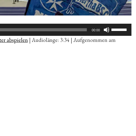
Pfeiltaste
00:00
Hoch/Run
er abspielen
|
Audiolänge: 3:34
|
Aufgenommen am
benutzen,
um
die
Lautstärk
zu
regeln.