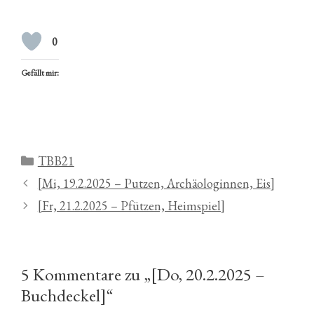
0
Gefällt mir:
Kategorien
TBB21
[Mi, 19.2.2025 – Putzen, Archäologinnen, Eis]
[Fr, 21.2.2025 – Pfützen, Heimspiel]
5 Kommentare zu „[Do, 20.2.2025 –
Buchdeckel]“