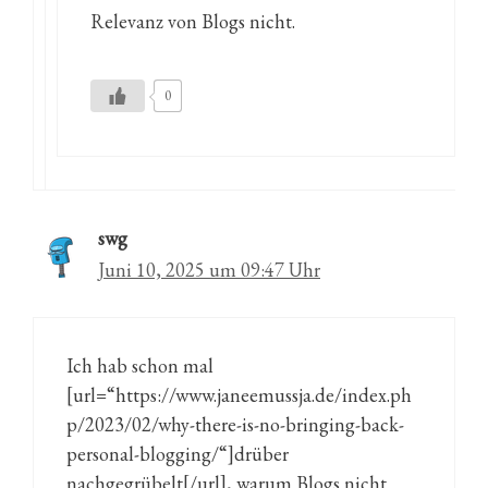
Relevanz von Blogs nicht.
0
swg
Juni 10, 2025 um 09:47 Uhr
Ich hab schon mal
[url=“https://www.janeemussja.de/index.ph
p/2023/02/why-there-is-no-bringing-back-
personal-blogging/“]drüber
nachgegrübelt[/url], warum Blogs nicht