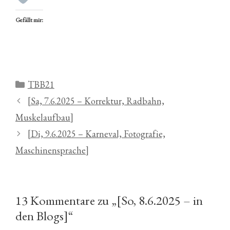
Gefällt mir:
Kategorien
TBB21
[Sa, 7.6.2025 – Korrektur, Radbahn,
Muskelaufbau]
[Di, 9.6.2025 – Karneval, Fotografie,
Maschinensprache]
13 Kommentare zu „[So, 8.6.2025 – in
den Blogs]“