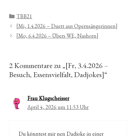
Kategorien
TBB21
[Mi, 1.4.2026 – Duett aus Opernsängerinnen]
[Mo, 6.4.2026 – Übers WE, Nashorn]
2 Kommentare zu „[Fr, 3.4.2026 –
Besuch, Essensvielfalt, Dadjokes]“
Frau Klugscheisser
April 4, 2026 um 11:53 Uhr
Du könntest mir nen Dadjoke in einer