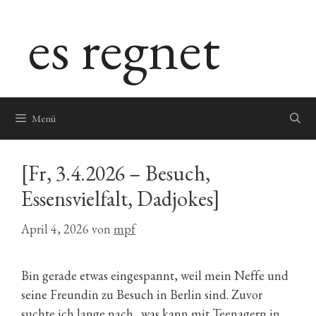
Zum
es regnet
Inhalt
springen
Menü
[Fr, 3.4.2026 – Besuch,
Essensvielfalt, Dadjokes]
April 4, 2026
von
mpf
Bin gerade etwas eingespannt, weil mein Neffe und
seine Freundin zu Besuch in Berlin sind. Zuvor
suchte ich lange nach „was kann mit Teenagern in