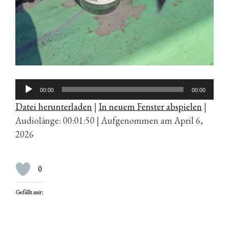
Audio-
00:00
00:00
Player
Datei herunterladen
|
In neuem Fenster abspielen
|
Audiolänge: 00:01:50
|
Aufgenommen am April 6,
2026
0
Gefällt mir: