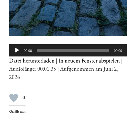
Audio-
00:00
00:00
Player
Datei herunterladen
|
In neuem Fenster abspielen
|
Audiolänge: 00:01:35
|
Aufgenommen am Juni 2,
2026
0
Gefällt mir: