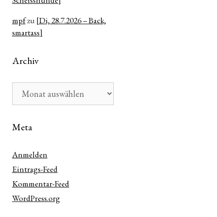
Scheisshunde]
mpf
zu
[Di, 28.7.2026 – Back,
smartass]
Archiv
Archiv
Meta
Anmelden
n
Eintrags-Feed
ter
Kommentar-Feed
WordPress.org