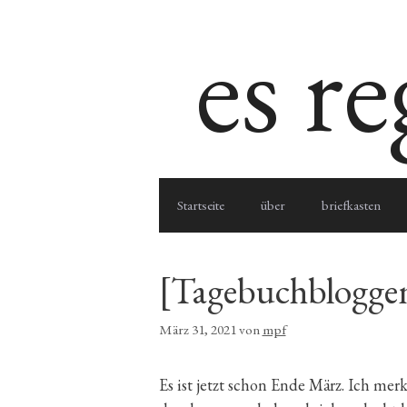
Zum
es r
Inhalt
springen
Startseite
über
briefkasten
[Tagebuchbloggen
März 31, 2021
von
mpf
Es ist jetzt schon Ende März. Ich me