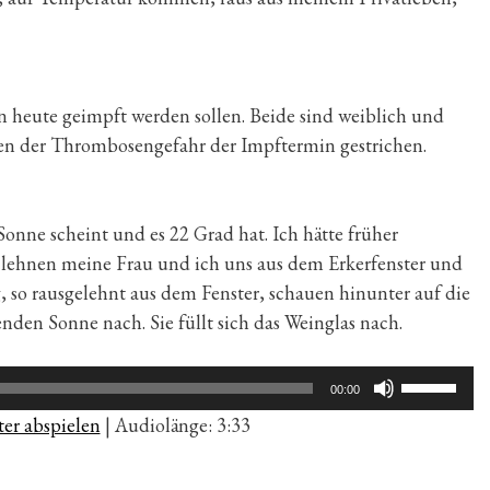
n heute geimpft werden sollen. Beide sind weiblich und
en der Thrombosengefahr der Impftermin gestrichen.
Sonne scheint und es 22 Grad hat. Ich hätte früher
e lehnen meine Frau und ich uns aus dem Erkerfenster und
 so rausgelehnt aus dem Fenster, schauen hinunter auf die
nden Sonne nach. Sie füllt sich das Weinglas nach.
Pfeiltaste
00:00
Hoch/Run
er abspielen
|
Audiolänge: 3:33
benutzen,
um