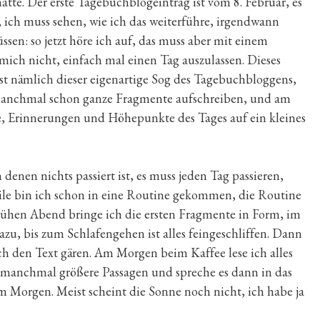
atte. Der erste Tagebuchblogeintrag ist vom 8. Februar, es
, ich muss sehen, wie ich das weiterführe, irgendwann
sen: so jetzt höre ich auf, das muss aber mit einem
mich nicht, einfach mal einen Tag auszulassen. Dieses
st nämlich dieser eigenartige Sog des Tagebuchbloggens,
manchmal schon ganze Fragmente aufschreiben, und am
, Erinnerungen und Höhepunkte des Tages auf ein kleines
enen nichts passiert ist, es muss jeden Tag passieren,
weile bin ich schon in eine Routine gekommen, die Routine
frühen Abend bringe ich die ersten Fragmente in Form, im
u, bis zum Schlafengehen ist alles feingeschliffen. Dann
ich den Text gären. Am Morgen beim Kaffee lese ich alles
e manchmal größere Passagen und spreche es dann in das
m Morgen. Meist scheint die Sonne noch nicht, ich habe ja