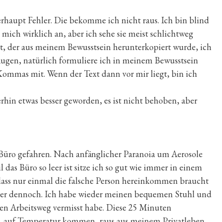
rhaupt Fehler. Die bekomme ich nicht raus. Ich bin blind
 mich wirklich an, aber ich sehe sie meist schlichtweg
ist, der aus meinem Bewusstsein herunterkopiert wurde, ich
Augen, natürlich formuliere ich in meinem Bewusstsein
Kommas mit. Wenn der Text dann vor mir liegt, bin ich
in etwas besser geworden, es ist nicht behoben, aber
 Büro gefahren. Nach anfänglicher Paranoia um Aerosole
 das Büro so leer ist sitze ich so gut wie immer in einem
dass nur einmal die falsche Person hereinkommen braucht
Aber dennoch. Ich habe wieder meinen bequemen Stuhl und
sen Arbeitsweg vermisst habe. Diese 25 Minuten
n, auf Temperatur kommen, raus aus meinem Privatleben,