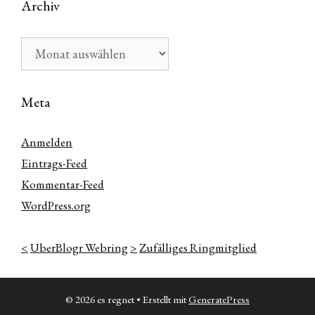
Archiv
Archiv
Meta
Anmelden
Eintrags-Feed
Kommentar-Feed
WordPress.org
<
UberBlogr Webring
>
Zufälliges Ringmitglied
© 2026 es regnet
• Erstellt mit
GeneratePress