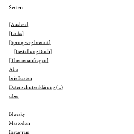
Seiten
[Auslese]
[Links]
[Springweg brennt]
[Bestellung Buch]
[Themenanfragen]
Abo
briefkasten
Datenschutzerklärung (…)
über
Bluesky
Mastodon
Instagram