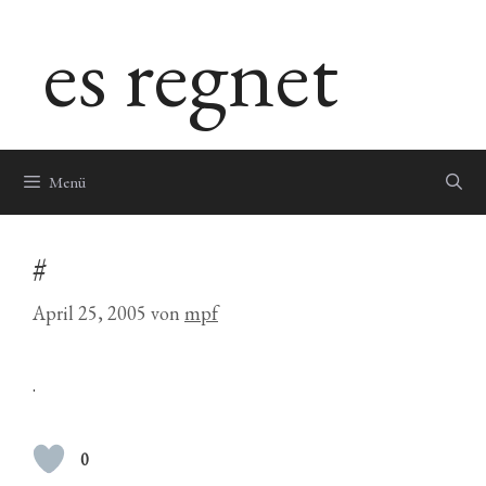
Zum
es regnet
Inhalt
springen
Menü
#
April 25, 2005
von
mpf
.
0