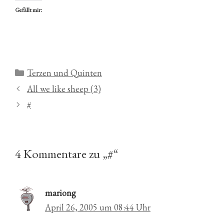
Gefällt mir:
Kategorien
Terzen und Quinten
All we like sheep (3)
#
4 Kommentare zu „#“
mariong
April 26, 2005 um 08:44 Uhr