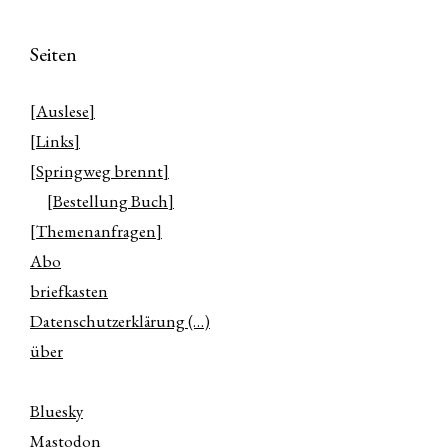
Seiten
[Auslese]
[Links]
[Springweg brennt]
[Bestellung Buch]
[Themenanfragen]
Abo
briefkasten
Datenschutzerklärung (…)
über
Bluesky
Mastodon