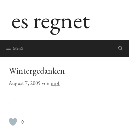
Zum
es regnet
Inhalt
springen
Menü
Wintergedanken
August 7, 2005
von
mpf
.
0