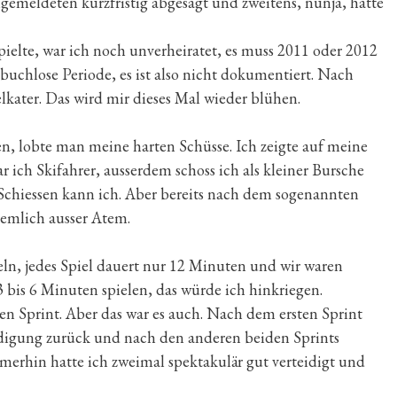
ngemeldeten kurzfristig abgesagt und zweitens, nunja, hatte
pielte, war ich noch unverheiratet, es muss 2011 oder 2012
ebuchlose Periode, es ist also nicht dokumentiert. Nach
lkater. Das wird mir dieses Mal wieder blühen.
en, lobte man meine harten Schüsse. Ich zeigte auf meine
 ich Skifahrer, ausserdem schoss ich als kleiner Bursche
 Schiessen kann ich. Aber bereits nach dem sogenannten
emlich ausser Atem.
ln, jedes Spiel dauert nur 12 Minuten und wir waren
3 bis 6 Minuten spielen, das würde ich hinkriegen.
inen Sprint. Aber das war es auch. Nach dem ersten Sprint
eidigung zurück und nach den anderen beiden Sprints
merhin hatte ich zweimal spektakulär gut verteidigt und