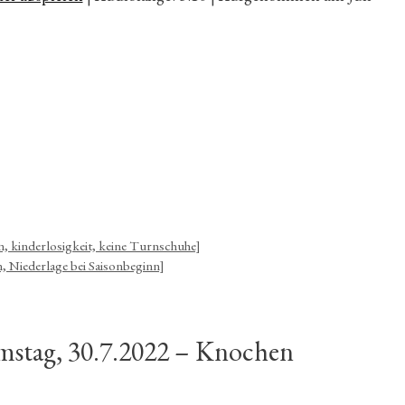
benutzen,
um
die
Lautstärk
zu
regeln.
en, kinderlosigkeit, keine Turnschuhe]
, Niederlage bei Saisonbeginn]
stag, 30.7.2022 – Knochen