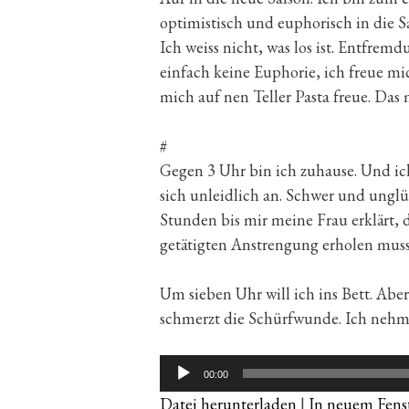
optimistisch und euphorisch in die S
Ich weiss nicht, was los ist. Entfremd
einfach keine Euphorie, ich freue mic
mich auf nen Teller Pasta freue. Das 
#
Gegen 3 Uhr bin ich zuhause. Und ic
sich unleidlich an. Schwer und unglü
Stunden bis mir meine Frau erklärt, 
getätigten Anstrengung erholen muss
Um sieben Uhr will ich ins Bett. Abe
schmerzt die Schürfwunde. Ich nehme
Audio-
00:00
Player
Datei herunterladen
|
In neuem Fenst