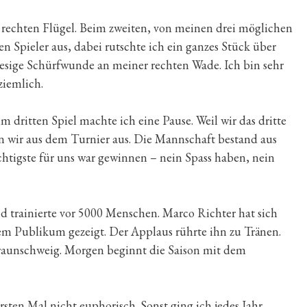
m rechten Flügel. Beim zweiten, von meinen drei möglichen
nen Spieler aus, dabei rutschte ich ein ganzes Stück über
riesige Schürfwunde an meiner rechten Wade. Ich bin sehr
ziemlich.
 dritten Spiel machte ich eine Pause. Weil wir das dritte
en wir aus dem Turnier aus. Die Mannschaft bestand aus
htigste für uns war gewinnen – nein Spass haben, nein
trainierte vor 5000 Menschen. Marco Richter hat sich
 Publikum gezeigt. Der Applaus rührte ihn zu Tränen.
aunschweig. Morgen beginnt die Saison mit dem
rsten Mal nicht euphorisch. Sonst ging ich jedes Jahr