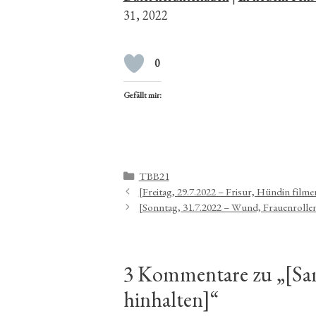
31, 2022
0
Gefällt mir:
Kategorien
TBB21
[Freitag, 29.7.2022 – Frisur, Hündin film
[Sonntag, 31.7.2022 – Wund, Frauenrollen
3 Kommentare zu „[Sam
hinhalten]“