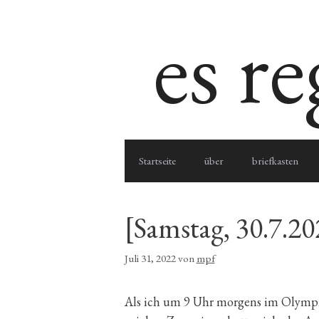
Zum
es r
Inhalt
springen
Startseite
über
briefkasten
[Samstag, 30.7.2
Juli 31, 2022
von
mpf
Als ich um 9 Uhr morgens im Olympia