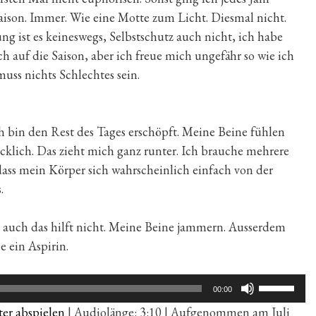
aison. Immer. Wie eine Motte zum Licht. Diesmal nicht.
ung ist es keineswegs, Selbstschutz auch nicht, ich habe
h auf die Saison, aber ich freue mich ungefähr so wie ich
muss nichts Schlechtes sein.
h bin den Rest des Tages erschöpft. Meine Beine fühlen
cklich. Das zieht mich ganz runter. Ich brauche mehrere
dass mein Körper sich wahrscheinlich einfach von der
.
r auch das hilft nicht. Meine Beine jammern. Ausserdem
 ein Aspirin.
Pfeiltaste
00:00
Hoch/Run
er abspielen
|
Audiolänge: 3:10
|
Aufgenommen am Juli