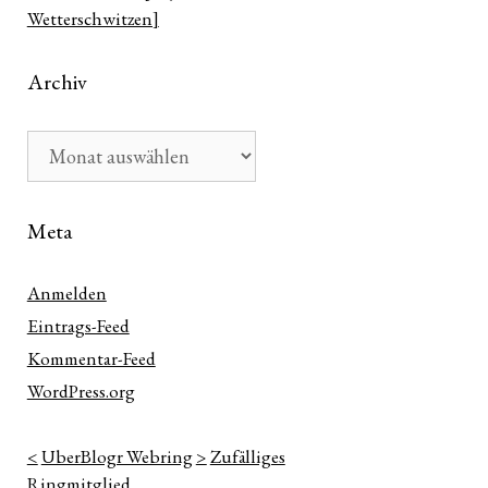
Wetterschwitzen]
Archiv
Archiv
Meta
Anmelden
Eintrags-Feed
Kommentar-Feed
WordPress.org
n
<
UberBlogr Webring
>
Zufälliges
ter
Ringmitglied