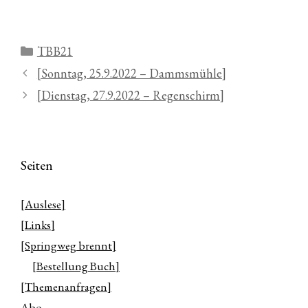
Kategorien
TBB21
[Sonntag, 25.9.2022 – Dammsmühle]
[Dienstag, 27.9.2022 – Regenschirm]
Seiten
[Auslese]
[Links]
[Springweg brennt]
[Bestellung Buch]
[Themenanfragen]
Abo