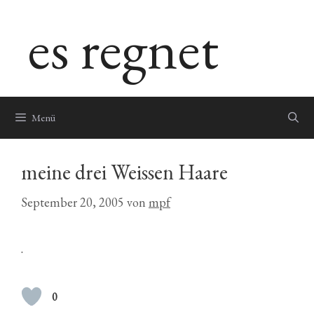
Zum
es regnet
Inhalt
springen
Menü
meine drei Weissen Haare
September 20, 2005
von
mpf
.
0