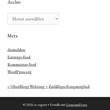
Archiv
Archiv
Meta
Anmelden
Eintrags-Feed
Kommentar-Feed
WordPress.org
<
UberBlogr Webring
>
Zufälliges Ringmitglied
© 2026 es regnet
• Erstellt mit
GeneratePress