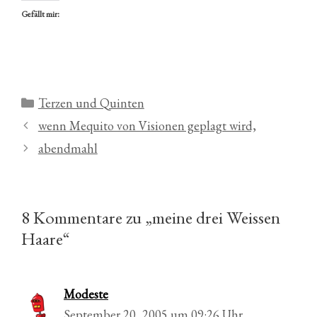
Gefällt mir:
Kategorien
Terzen und Quinten
wenn Mequito von Visionen geplagt wird,
abendmahl
8 Kommentare zu „meine drei Weissen
Haare“
Modeste
September 20, 2005 um 09:26 Uhr