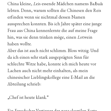
China kleine,
L
eis essende Mädchen namens Ba
l
ba
l
a
lebten. Denn, warum sollten die Chinesen den Reis
erfinden wenn sie nichtmal dessen Namen
aussprechen konnten. Bis ich Jahre später eine junge
Frau aus China kennenlernte die auf meine Frage
hin, was sie denn trinken möge, einen
L
otwein
haben wollte.
Aber das ist auch nicht schlimm. Bloss witzig. Und
da ich einen sehr stark ausgeprägten Sinn für
schlechte Witze habe, konnte ich mich heute vor
Lachen auch nicht mehr einhalten, als mein
chinesischer Lieblingskollege eine E-Mail an die
Abteilung schrieb:
„Chef ist heute klank.“
Ein Freudscher Vertipper der ganz skurrilen Sorte.