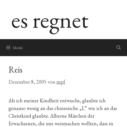
Zum
es regnet
Inhalt
springen
Menü
Reis
Dezember 8, 2005
von
mpf
Als ich meiner Kindheit entwuchs, glaubte ich
genauso wenig an das chinesische „L“ wie ich an das
Christkind glaubte. Alberne Märchen der
Erwachsenen, die uns weismachen wollten, dass in