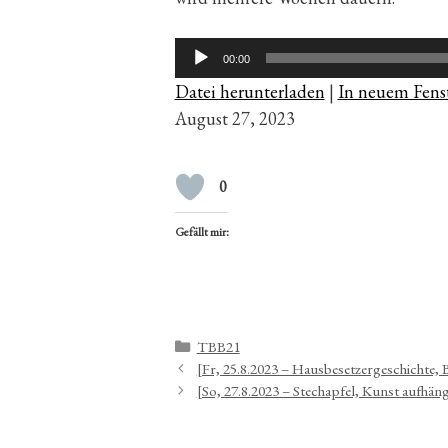
Audio-
00:00
Player
Datei herunterladen
|
In neuem Fenst
August 27, 2023
0
Gefällt mir:
Kategorien
TBB21
[Fr, 25.8.2023 – Hausbesetzergeschichte, 
[So, 27.8.2023 – Stechapfel, Kunst aufhän