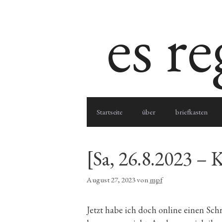
Zum
es r
Inhalt
springen
Startseite
über
briefkasten
[Sa, 26.8.2023 – 
August 27, 2023
von
mpf
Jetzt habe ich doch online einen Schr