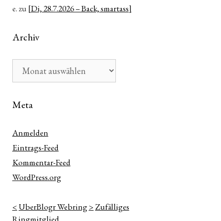
e.
zu
[Di, 28.7.2026 – Back, smartass]
n
Archiv
ter
Archiv
e
Meta
Anmelden
Eintrags-Feed
Kommentar-Feed
WordPress.org
<
UberBlogr Webring
>
Zufälliges
Ringmitglied