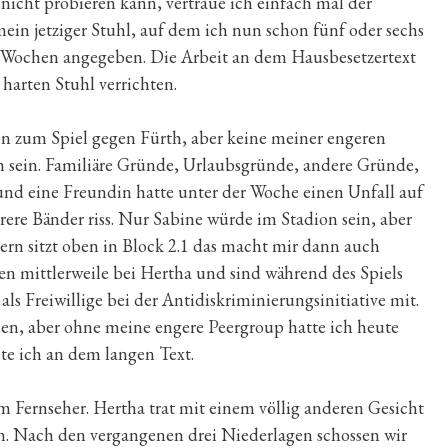
icht probieren kann, vertraue ich einfach mal der
mein jetziger Stuhl, auf dem ich nun schon fünf oder sechs
zwei Wochen angegeben. Die Arbeit an dem Hausbesetzertext
 harten Stuhl verrichten.
ion zum Spiel gegen Fürth, aber keine meiner engeren
 sein. Familiäre Gründe, Urlaubsgründe, andere Gründe,
 und eine Freundin hatte unter der Woche einen Unfall auf
ere Bänder riss. Nur Sabine würde im Stadion sein, aber
dern sitzt oben in Block 2.1 das macht mir dann auch
en mittlerweile bei Hertha und sind während des Spiels
 als Freiwillige bei der Antidiskriminierungsinitiative mit.
en, aber ohne meine engere Peergroup hatte ich heute
ete ich an dem langen Text.
m Fernseher. Hertha trat mit einem völlig anderen Gesicht
len. Nach den vergangenen drei Niederlagen schossen wir