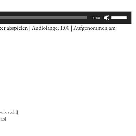
Pfeiltaste
00:00
Hoch/Run
er abspielen
|
Audiolänge: 1:00
|
Aufgenommen am
benutzen,
um
die
Lautstärk
zu
regeln.
Bürostuhl]
gen]