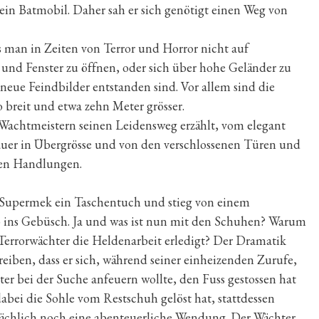
ein Batmobil. Daher sah er sich genötigt einen Weg von
 man in Zeiten von Terror und Horror nicht auf
und Fenster zu öffnen, oder sich über hohe Geländer zu
d neue Feindbilder entstanden sind. Vor allem sind die
 breit und etwa zehn Meter grösser.
Wachtmeistern seinen Leidensweg erzählt, vom elegant
uer in Übergrösse und von den verschlossenen Türen und
hen Handlungen.
b Supermek ein Taschentuch und stieg von einem
b ins Gebüsch. Ja und was ist nun mit den Schuhen? Warum
Terrorwächter die Heldenarbeit erledigt? Der Dramatik
reiben, dass er sich, während seiner einheizenden Zurufe,
r bei der Suche anfeuern wollte, den Fuss gestossen hat
dabei die Sohle vom Restschuh gelöst hat, stattdessen
ächlich noch eine abenteuerliche Wendung. Der Wächter