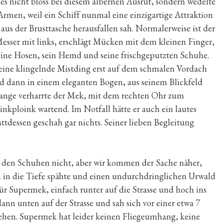
s nicht bloss bei diesem albernen Ausruf, sondern wedelte
Armen, weil ein Schiff nunmal eine einzigartige Attraktion
 aus der Brusttasche herausfallen sah. Normalerweise ist der
 Messer mit links, erschlägt Mücken mit dem kleinen Finger,
 seine Hosen, sein Hemd und seine frischgeputzten Schuhe.
eine klingelnde Mistding erst auf dem schmalen Vordach
nd dann in einem eleganten Bogen, aus seinem Blickfeld
 Lange verharrte der Mek, mit dem rechten Ohr zum
inkploink wartend. Im Notfall hätte er auch ein lautes
tdessen geschah gar nichts. Seiner lieben Begleitung
it den Schuhen nicht, aber wir kommen der Sache näher,
in in die Tiefe spähte und einen undurchdringlichen Urwald
ür Supermek, einfach runter auf die Strasse und hoch ins
ann unten auf der Strasse und sah sich vor einer etwa 7
ehen. Supermek hat leider keinen Fliegeumhang, keine