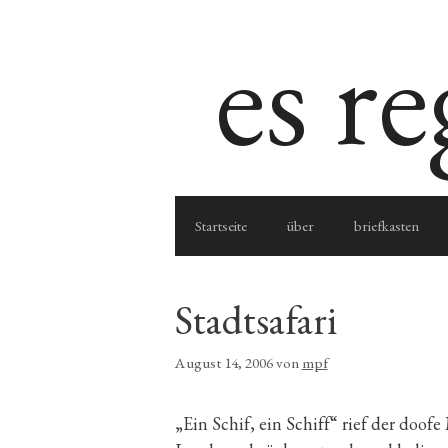
Zum
es r
Inhalt
springen
Startseite
über
briefkasten
Stadtsafari
August 14, 2006
von
mpf
„Ein Schif, ein Schiff“ rief der doof