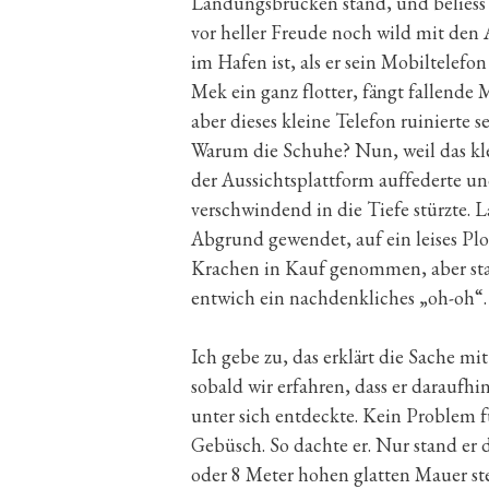
Landungsbrücken stand, und beliess e
vor heller Freude noch wild mit den 
im Hafen ist, als er sein Mobiltelefon
Mek ein ganz flotter, fängt fallende
aber dieses kleine Telefon ruinierte
Warum die Schuhe? Nun, weil das kl
der Aussichtsplattform auffederte u
verschwindend in die Tiefe stürzte.
Abgrund gewendet, auf ein leises Plo
Krachen in Kauf genommen, aber stat
entwich ein nachdenkliches „oh-oh“.
Ich gebe zu, das erklärt die Sache m
sobald wir erfahren, dass er daraufh
unter sich entdeckte. Kein Problem f
Gebüsch. So dachte er. Nur stand er d
oder 8 Meter hohen glatten Mauer st