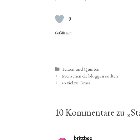
0
Gefällt mir:
Kategorien
Terzen und Quinten
Menschen die bloggen sollten
so viel zu Grass
10 Kommentare zu „Sta
brittbee