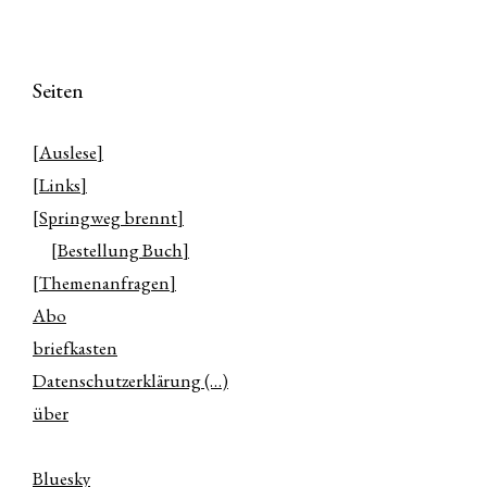
Seiten
[Auslese]
[Links]
[Springweg brennt]
[Bestellung Buch]
[Themenanfragen]
Abo
briefkasten
Datenschutzerklärung (…)
über
Bluesky