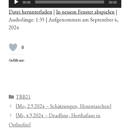
00:00
00:00
Player
Datei herunterladen
|
In neuem Fenster abspielen
|
Audiolänge: 1:35
|
Aufgenommen am September 4,
2024
0
Gefällt mir:
Kategorien
TBB21
[Mo, 2.9.2024 – Schätzungen, Hosentaschen]
[Mi, 4.9.2024 – Deadline, Herthafans in
Ostberlin]