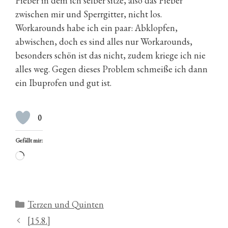
Fieber in dem ich selber sitze, also das Fieber
zwischen mir und Sperrgitter, nicht los.
Workarounds habe ich ein paar: Abklopfen,
abwischen, doch es sind alles nur Workarounds,
besonders schön ist das nicht, zudem kriege ich nie
alles weg. Gegen dieses Problem schmeiße ich dann
ein Ibuprofen und gut ist.
0
Gefällt mir:
Wird
geladen …
Kategorien
Terzen und Quinten
[15.8.]