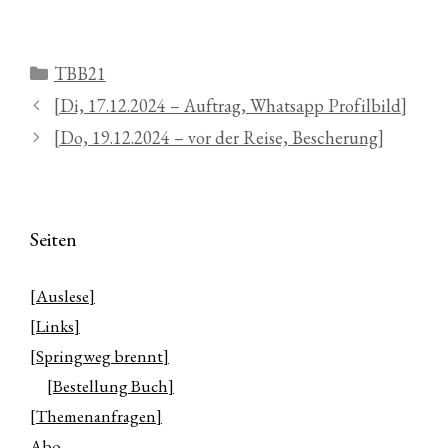
Kategorien
TBB21
[Di, 17.12.2024 – Auftrag, Whatsapp Profilbild]
[Do, 19.12.2024 – vor der Reise, Bescherung]
Seiten
[Auslese]
[Links]
[Springweg brennt]
[Bestellung Buch]
[Themenanfragen]
Abo