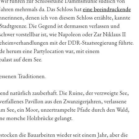
 Wir fuhren zur Schlossruine Dammsmühle südlich von
n Jahren mehrmals da. Das Schloss hat
eine beeindruckende
innerinnen, denen ich von diesem Schloss erzählte, kannte
r Stadtgrenze. Die Gegend ist dermassen verlassen und
schwer vorstellbar ist, wie Napoleon oder Zar Niklaus II
t Geheimverhandlungen mit der DDR-Staatsregierung führte.
de herum eine Partylocation war, mit einem
alast auf dem See.
essenen Traditionen.
gend natürlich zauberhaft. Die Ruine, der verzweigte See,
rfallenes Pavillon aus den Zwanzigerjahren, verlassene
m See, ein Moor, unzertrampelte Pfade durch den Wald,
eine morsche Holzbrücke gelangt.
stocken die Bauarbeiten wieder seit einem Jahr, aber die