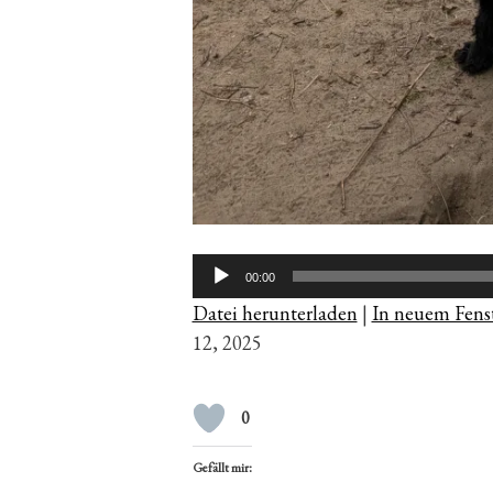
Audio-
00:00
Player
Datei herunterladen
|
In neuem Fenst
12, 2025
0
Gefällt mir: