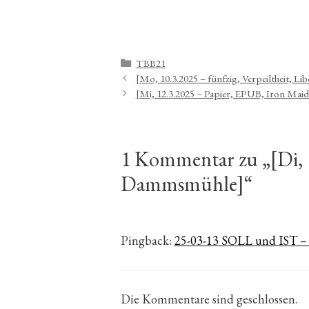
Kategorien
TBB21
[Mo, 10.3.2025 – fünfzig, Verpeiltheit, Li
[Mi, 12.3.2025 – Papier, EPUB, Iron Maid
1 Kommentar zu „[Di, 1
Dammsmühle]“
Pingback:
25-03-13 SOLL und IST – 
Die Kommentare sind geschlossen.