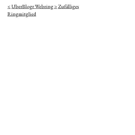
<
UberBlogr Webring
>
Zufälliges
Ringmitglied
n
ter
e