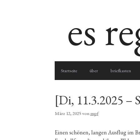
Zum
es r
Inhalt
springen
Startseite
über
briefkasten
[Di, 11.3.2025 –
März 12, 2025
von
mpf
Einen schönen, langen Ausflug im B