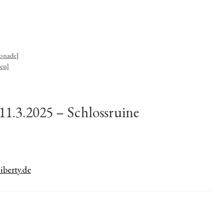
bonade]
en]
1.3.2025 – Schlossruine
iberty.de