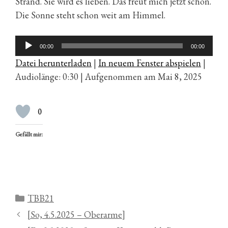
Strand. Sie wird es lieben. Das freut mich jetzt schon.
Die Sonne steht schon weit am Himmel.
Audio-
00:00
00:00
Player
Datei herunterladen
|
In neuem Fenster abspielen
|
Audiolänge: 0:30
|
Aufgenommen am Mai 8, 2025
0
Gefällt mir:
Kategorien
TBB21
[So, 4.5.2025 – Oberarme]