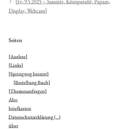
[Fr, 9.5.2025 – Sassnitz, Königsstuhl, Papam,
Display, Webcam]
Seiten
[Auslese]
[Links]
[Springweg brennt]
[Bestellung Buch]
[Themenanfragen]
Abo
briefkasten
Datenschutzerklärung (…)
über