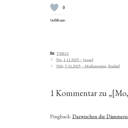
0
Gefällt mir:
Kategorien
TBB21
[Sa, 1.11.2025 – Jesus]
[Mi, 5.11.2025 – Meilensteine, Budni]
1 Kommentar zu „[Mo,
Pingback:
Dazwischen die Dämmeru