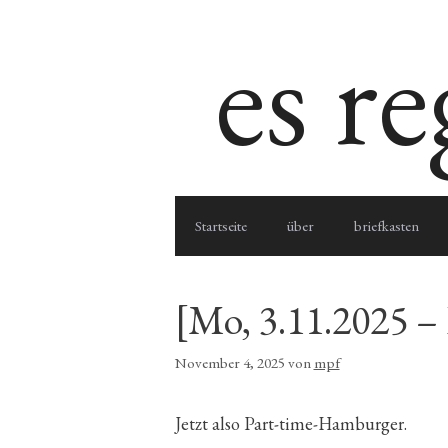
Zum
es r
Inhalt
springen
Startseite
über
briefkasten
[Mo, 3.11.2025 
November 4, 2025
von
mpf
Jetzt also Part-time-Hamburger.