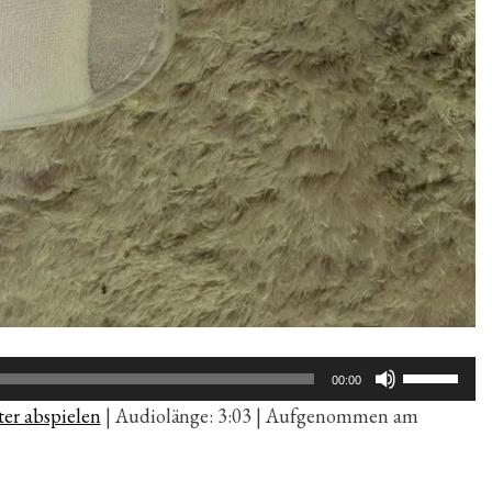
Pfeiltaste
00:00
Hoch/Run
er abspielen
|
Audiolänge: 3:03
|
Aufgenommen am
benutzen,
um
die