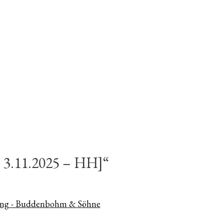
Lautstärk
zu
regeln.
 3.11.2025 – HH]“
ng - Buddenbohm & Söhne