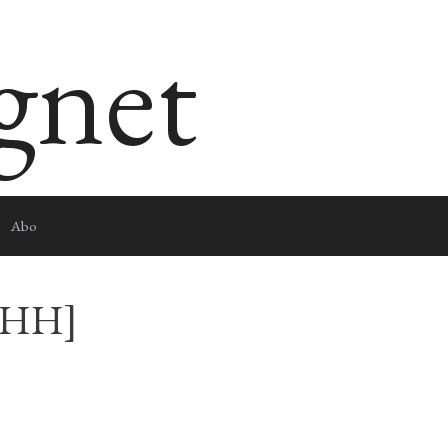
egnet
Abo
– HH]