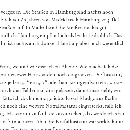
h vergessen. Die Straßen in Hamburg sind nachts noch
 als ich vor 23 Jahren von Madrid nach Hamburg zog, fiel
Straßen auf. In Madrid sind die Straßen nachts gut
eundlich. Hamburg empfand ich als leicht bedrohlich. Das
rlin ist nachts auch dunkel. Hamburg aber noch wesentlich
Wann, wo und wie esse ich zu Abend? Wie mache ich das
it den zwei Hausständen noch eingrooven. Die Tastatur,
s jedem „c“ ein „cc“ oder haut sie irgendwo rein, wo sie
abe ich den Fehler mal drin gelassen, damit man sieht, wie
. Hätte ich doch meine geliebte Royal Kludge aus Berlin
 noch eine weitere Notfalltastatur eingesteckt, falls ich
g. Ich war nur zu faul, sie auszupacken, das werde ich aber
cc’s total nervt. Aber die Notfalltastatur war wirklich nur
einer Ersatztastatur einer Ersatztastatur.