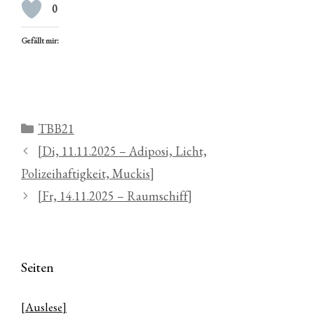
0
Gefällt mir:
Kategorien
TBB21
[Di, 11.11.2025 – Adiposi, Licht,
Polizeihaftigkeit, Muckis]
[Fr, 14.11.2025 – Raumschiff]
Seiten
[Auslese]