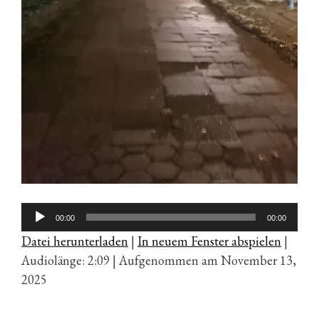
Audio-
00:00
00:00
Player
Datei herunterladen
|
In neuem Fenster abspielen
|
Audiolänge: 2:09
|
Aufgenommen am November 13,
2025