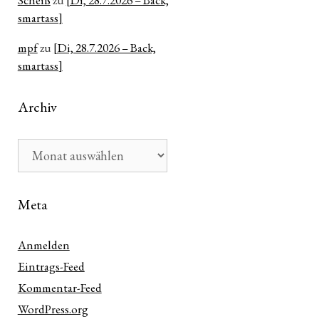
Scheiß
zu
[Di, 28.7.2026 – Back,
smartass]
mpf
zu
[Di, 28.7.2026 – Back,
smartass]
Archiv
n
Archiv
ter
Meta
e
Anmelden
Eintrags-Feed
Kommentar-Feed
WordPress.org