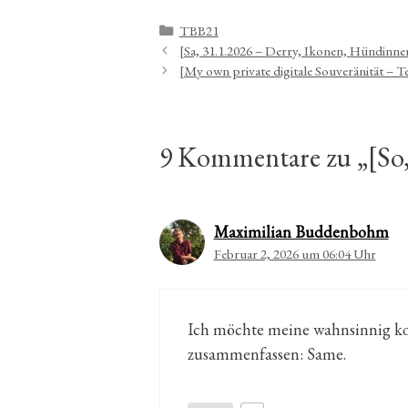
Kategorien
TBB21
[Sa, 31.1.2026 – Derry, Ikonen, Hündinne
[My own private digitale Souveränität – Te
9 Kommentare zu „[So, 
Maximilian Buddenbohm
Februar 2, 2026 um 06:04 Uhr
Ich möchte meine wahnsinnig kom
zusammenfassen: Same.