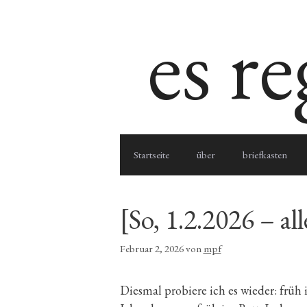
Zum
es r
Inhalt
springen
Startseite
über
briefkasten
[So, 1.2.2026 – al
Februar 2, 2026
von
mpf
Diesmal probiere ich es wieder: frü