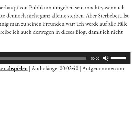
 überhaupt von Publikum umgeben sein möchte, wenn ich
e dennoch nicht ganz alleine sterben. Aber Sterbebett. Ist
nnig man zu seinen Freunden war? Ich werde auf alle Fälle
eibe ich auch deswegen in dieses Blog, damit ich nicht
Pfeiltaste
00:00
Hoch/Run
er abspielen
|
Audiolänge: 00:02:40
|
Aufgenommen am
benutzen,
um
die
Lautstärk
zu
regeln.