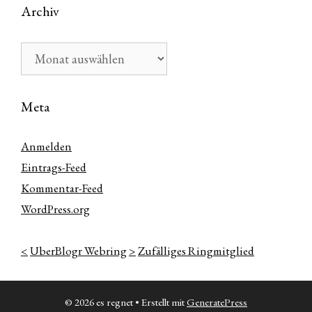
Archiv
Archiv
Meta
Anmelden
Eintrags-Feed
Kommentar-Feed
WordPress.org
<
UberBlogr Webring
>
Zufälliges Ringmitglied
© 2026 es regnet
• Erstellt mit
GeneratePress