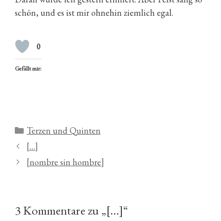
schön, und es ist mir ohnehin ziemlich egal.
0
Gefällt mir:
Kategorien
Terzen und Quinten
[…]
[nombre sin hombre]
3 Kommentare zu „[…]“