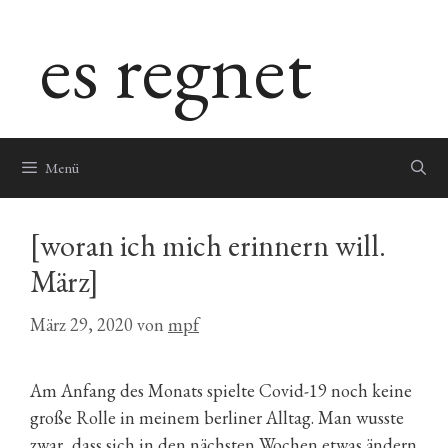
Zum
es regnet
Inhalt
springen
Menü
[woran ich mich erinnern will.
März]
März 29, 2020
von
mpf
Am Anfang des Monats spielte Covid-19 noch keine
große Rolle in meinem berliner Alltag. Man wusste
zwar, dass sich in den nächsten Wochen etwas ändern