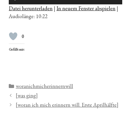
Player
Datei herunterladen
|
In neuem Fenster abspielen
|
Audiolänge: 10:22
0
Gefällt mir:
Kategorien
woranichmicherinnernwill
[was ging]
[woran ich mich erinnern will. Erste Aprilhälfte]