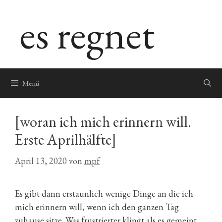
Zum
es regnet
Inhalt
springen
Menü
[woran ich mich erinnern will.
Erste Aprilhälfte]
April 13, 2020
von
mpf
Es gibt dann erstaunlich wenige Dinge an die ich
mich erinnern will, wenn ich den ganzen Tag
zuhause sitze. Was frustrierter klingt als es gemeint