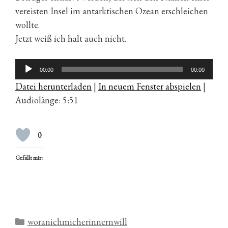
vereisten Insel im antarktischen Ozean erschleichen
wollte.
Jetzt weiß ich halt auch nicht.
Audio-
00:00
00:00
Player
Datei herunterladen
|
In neuem Fenster abspielen
|
Audiolänge: 5:51
0
Gefällt mir:
Kategorien
woranichmicherinnernwill