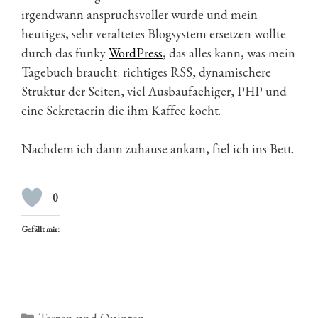
irgendwann anspruchsvoller wurde und mein
heutiges, sehr veraltetes Blogsystem ersetzen wollte
durch das funky
WordPress
, das alles kann, was mein
Tagebuch braucht: richtiges RSS, dynamischere
Struktur der Seiten, viel Ausbaufaehiger, PHP und
eine Sekretaerin die ihm Kaffee kocht.
Nachdem ich dann zuhause ankam, fiel ich ins Bett.
0
Gefällt mir:
Kategorien