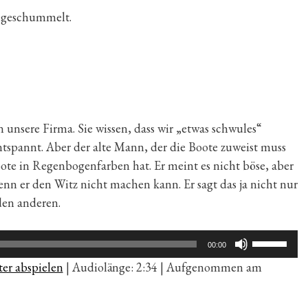
ingeschummelt.
 unsere Firma. Sie wissen, dass wir „etwas schwules“
entspannt. Aber der alte Mann, der die Boote zuweist muss
ote in Regenbogenfarben hat. Er meint es nicht böse, aber
enn er den Witz nicht machen kann. Er sagt das ja nicht nur
den anderen.
Pfeiltaste
00:00
Hoch/Run
er abspielen
|
Audiolänge: 2:34
|
Aufgenommen am
benutzen,
um