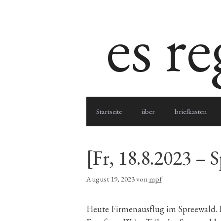
Zum
es r
Inhalt
springen
Startseite
über
briefkasten
[Fr, 18.8.2023 – 
August 19, 2023
von
mpf
Heute Firmenausflug im Spreewald. E