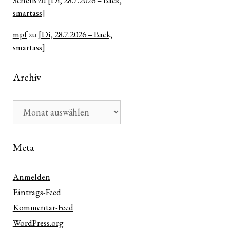
Scheiß
zu
[Di, 28.7.2026 – Back,
smartass]
mpf
zu
[Di, 28.7.2026 – Back,
smartass]
Archiv
Archiv
Meta
Anmelden
n
Eintrags-Feed
ter
Kommentar-Feed
WordPress.org