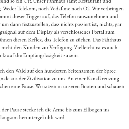
sind so ein Ort. Unser Fährhaus samt Restaurant und
 Weder Telekom, noch Vodafone noch O2. Wir verbringen
ommt dieser Trigger auf, das Telefon rauszunehmen und
 dann festzustellen, dass nichts passiert ist, nichts, gar
ssignal auf dem Display als verschlossenes Portal zum
wähnen diesen Reflex, das Telefon zu zücken. Das Fährhaus
 nicht den Kunden zur Verfügung. Vielleicht ist es auch
olz auf die Empfangslosigkeit zu sein.
ch den Wald auf den hunderten Seitenarmen der Spree.
ale aus der Zivilisation zu uns. An einer Kanalkreuzung
achen eine Pause. Wir sitzen in unseren Booten und schauen
 der Pause stecke ich die Arme bis zum Ellbogen ins
f langsam heruntergekühlt wird.