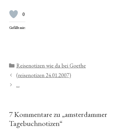
0
Gefällt mir:
Kategorien
Reisenotizen wie da bei Goethe
(reisenotizen 24.01.2007)
…
7 Kommentare zu „amsterdammer
Tagebuchnotizen“