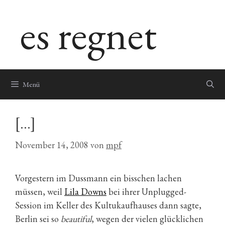
Zum
es regnet
Inhalt
springen
Menü
[…]
November 14, 2008
von
mpf
Vorgestern im Dussmann ein bisschen lachen
müssen, weil
Lila Downs
bei ihrer Unplugged-
Session im Keller des Kultukaufhauses dann sagte,
Berlin sei so
beautiful
, wegen der vielen glücklichen