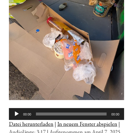
Audio-
00:00
00:00
Player
Datei herunterladen
|
In neuem Fenster abspielen
|
Audiolänge: 3:17
|
Aufgenommen am April 7, 2025