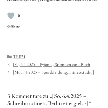
0
Gefällt mir:
Kategorien
TBB21
[Sa, 5.4.2025 – Pyjama, Stimmen zum Buch]
[Mo, 7.4.2025 – Sportkleidung, Fitnessstudio]
3 Kommentare zu „[So, 6.4.2025 –
Schreibroutinen, Berlin energielos]“