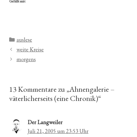
Gefällt mir:
Kategorien
auslese
weite Kreise
morgens
13 Kommentare zu „Ahnengalerie –
väterlicherseits (eine Chronik)“
Der Langweiler
Juli 21, 2005 um 23:53 Uhr