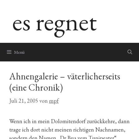
Zum
es regnet
Inhalt
springen
Menü
Ahnengalerie – väterlicherseits
(eine Chronik)
Juli 21, 2005
von
mpf
Wenn ich in mein Dolomitendorf zurückkehre, dann
trage ich dort nicht meinen richtigen Nachnamen,
sondern den Namen „Dr Bua vem Tunipeater“.