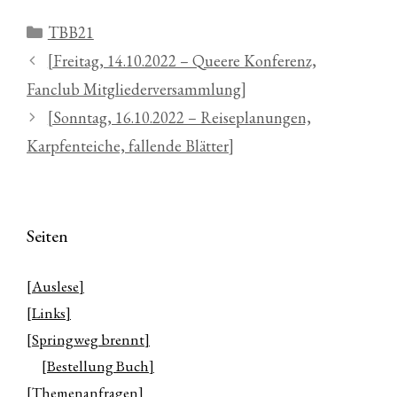
Kategorien
TBB21
[Freitag, 14.10.2022 – Queere Konferenz,
Fanclub Mitgliederversammlung]
[Sonntag, 16.10.2022 – Reiseplanungen,
Karpfenteiche, fallende Blätter]
Seiten
[Auslese]
[Links]
[Springweg brennt]
[Bestellung Buch]
[Themenanfragen]