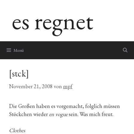
Zum
es regnet
Inhalt
springen
Menü
[stck]
November 21, 2008
von
mpf
Die Großen haben es vorgemacht, folglich müssen
Stöckchen wieder
en vogue
sein. Was mich freut.
Clothes