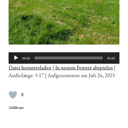
Audio-
00:00
00:00
Player
Datei herunterladen
|
In neuem Fenster abspielen
|
Audiolänge: 5:17
|
Aufgenommen am Juli 24, 2025
0
Gefällt mir: