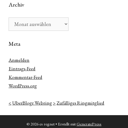
Archiv
Archiv
Meta
Anmelden
Eintrags-Feed
Kommentar-Feed
WordPress.org
<
UberBlogr Webring
>
Zufälliges Ringmitglied
© 2026 es regnet
• Erstellt mit
GeneratePress