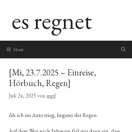
Zum
es regnet
Inhalt
springen
Menü
[Mi, 23.7.2025 – Einreise,
Hörbuch, Regen]
Juli 24, 2025
von
mpf
Als ich ins Auto stieg, begann der Regen.
Auf dem Weg nach Fehmarn fiel mir dann ein, dass