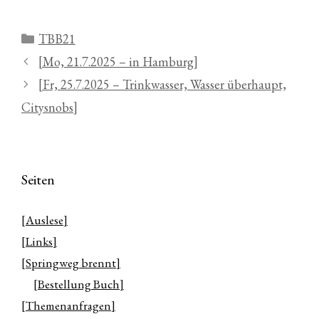
Kategorien
TBB21
[Mo, 21.7.2025 – in Hamburg]
[Fr, 25.7.2025 – Trinkwasser, Wasser überhaupt,
Citysnobs]
Seiten
[Auslese]
[Links]
[Springweg brennt]
[Bestellung Buch]
[Themenanfragen]